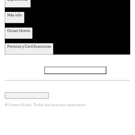
Más info
Octant Hotels
Premios y Certificaciones
Facebook
Instagram
Suscribirse al NEWSLETTER
Política de privacidad y datos
Términos y Condiciones
Abrir modal de cookies
© Octant Hotels. Todos los derechos reservados.