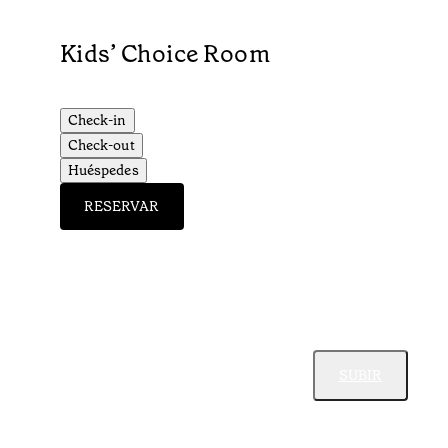
Kids’ Choice Room
Check-in
Check-out
Huéspedes
RESERVAR
SUBIR