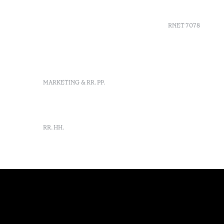
Amaral, 4 9500-771 Ponta
Agenda
Delgada, São Miguel,
Portugal
RNET 7078
info-
pontadelgada@octanthotels.com
reservations-
Reclutami
pontadelgada@octanthotels.com
Libro de r
Centro de 
MARKETING & RR. PP.
Canal de d
marketing@octanthotels.com
RR. HH.
rh@octanthotels.com