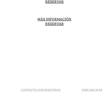
RESERVAR
MÁS INFORMACIÓN
RESERVAR
CONTACTA CON NOSOTROS
EXPLORA MÁS
+351 296 249 900
Códigos G
Av. Dr. João Bosco Mota
Vales