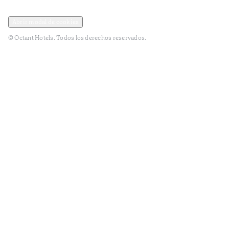
Política de privacidad y datos
Términos y Condiciones
Abrir modal de cookies
© Octant Hotels. Todos los derechos reservados.