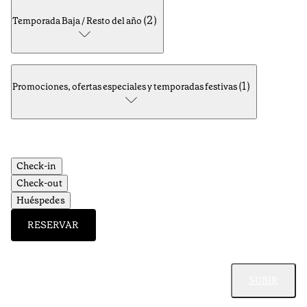
(
2
)
Temporada Baja / Resto del año
(
1
)
Promociones, ofertas especiales y temporadas festivas
Check-in
Check-out
Huéspedes
RESERVAR
SUBIR