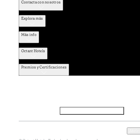
Contacta con nosotros
Explora más
Más info
Octant Hotels
Premios y Certificaciones
Facebook
Instagram
Suscribirse al NEWSLETTER
Política de privacidad y datos
Términos y Condiciones
Abrir