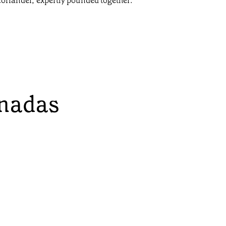
coriander, expertly pounded together.
onadas