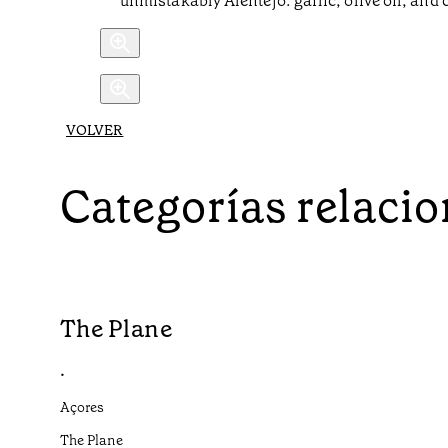
unmistakably Alentejo: garlic, olive oil, and 
VOLVER
Categorías relaci
The Plane
•
Açores
The Plane