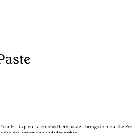
Paste
t’s milk. Its piso—a crushed herb paste—brings to mind the Prov