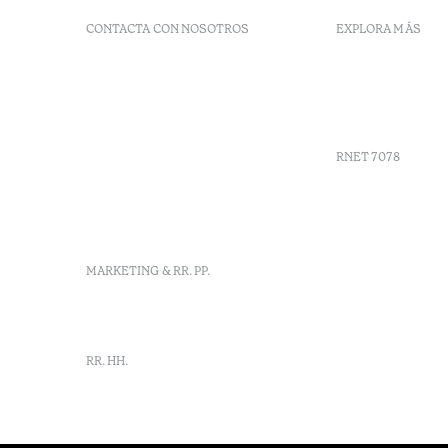
CONTACTA CON NOSOTROS
EXPLORA MÁS
+351 296 249 900
Códigos G
Av. Dr. João Bosco Mota
Vales
Amaral, 4 9500-771 Ponta
Agenda
Delgada, São Miguel,
Portugal
RNET 7078
info-
pontadelgada@octanthotels.com
reservations-
Reclutami
pontadelgada@octanthotels.com
Libro de r
Centro de 
MARKETING & RR. PP.
Canal de d
marketing@octanthotels.com
RR. HH.
rh@octanthotels.com