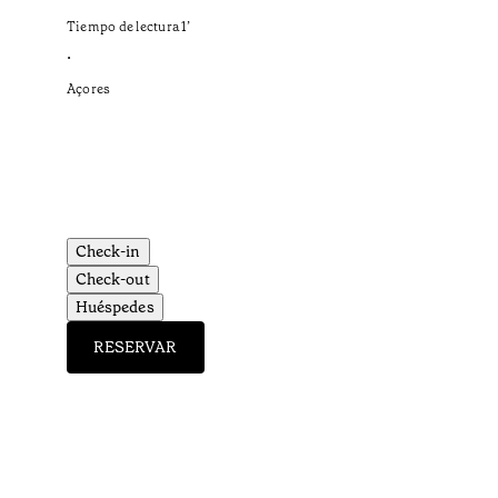
Tiempo de lectura
1
’
•
Açores
Check-in
Check-out
Huéspedes
RESERVAR