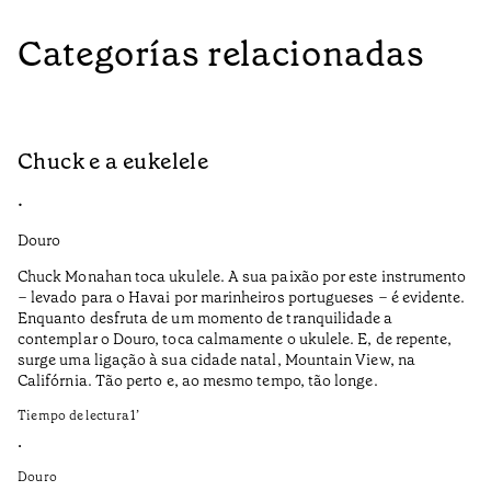
Categorías relacionadas
Chuck e a eukelele
R
•
•
Douro
Do
Chuck Monahan toca ukulele. A sua paixão por este instrumento
Af
– levado para o Havai por marinheiros portugueses – é evidente.
wa
Enquanto desfruta de um momento de tranquilidade a
contemplar o Douro, toca calmamente o ukulele. E, de repente,
I 
surge uma ligação à sua cidade natal, Mountain View, na
Pe
Califórnia. Tão perto e, ao mesmo tempo, tão longe.
Ti
Tiempo de lectura
1
’
•
•
Do
Douro