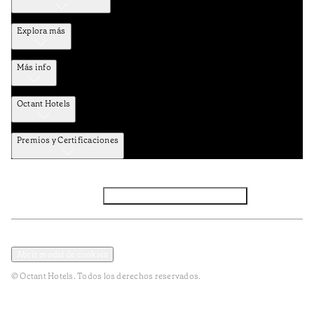
Explora más
Más info
Octant Hotels
Premios y Certificaciones
Facebook
Instagram
Suscribirse al NEWSLETTER
Política de privacidad y datos
Términos y Condiciones
Abrir modal de cookies
© Octant Hotels. Todos los derechos reservados.