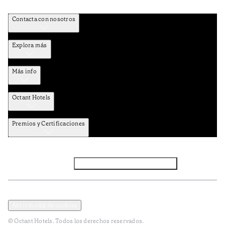
Contacta con nosotros
Explora más
Más info
Octant Hotels
Premios y Certificaciones
Facebook
Instagram
Suscribirse al NEWSLETTER
Política de privacidad y datos
Términos y Condiciones
Abrir modal de cookies
© Octant Hotels. Todos los derechos reservados.