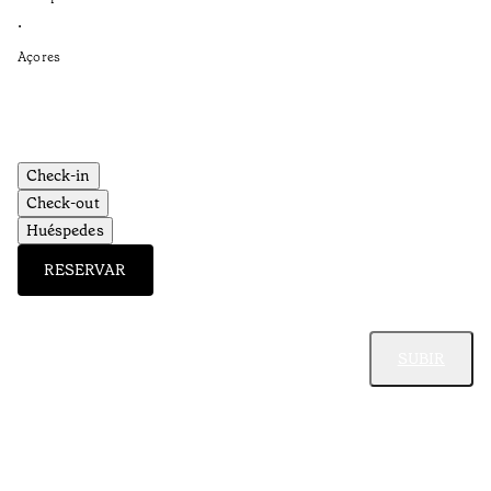
Ti
•
•
Açores
Aç
Check-in
Check-out
Huéspedes
RESERVAR
SUBIR