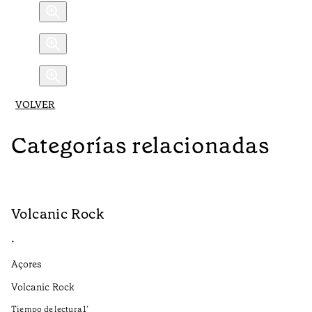
VOLVER
Categorías relacionadas
Volcanic Rock
V
•
•
Açores
Aç
Volcanic Rock
We
in
Tiempo de lectura
1
’