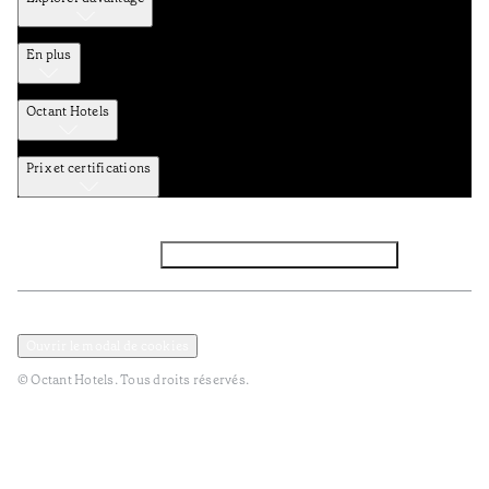
En plus
Octant Hotels
Prix et certifications
Facebook
Instagram
Abbounez-vous NEWSLETTER
Politique de confidentialité et de données
Termes et Conditions
Ouvrir le modal de cookies
© Octant Hotels. Tous droits réservés.