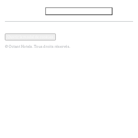
Facebook
Instagram
Abbounez-vous NEWSLETTER
Politique de confidentialité et de données
Termes et Conditions
Ouvrir le modal de cookies
© Octant Hotels. Tous droits réservés.