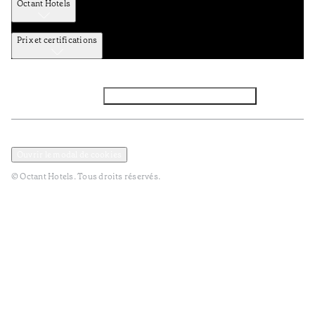
Octant Hotels
Prix et certifications
Facebook
Instagram
Abbounez-vous NEWSLETTER
Politique de confidentialité et de données
Termes et Conditions
Ouvrir le modal de cookies
© Octant Hotels. Tous droits réservés.