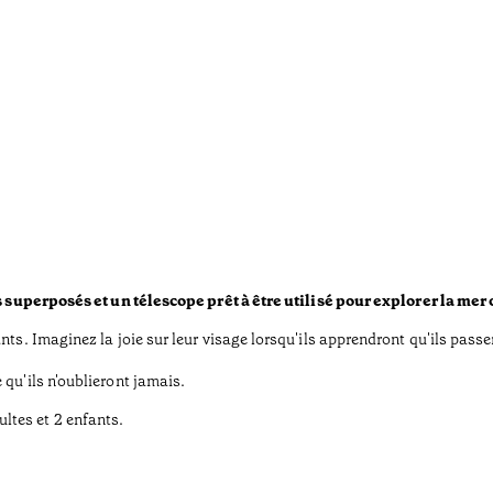
m
ts superposés et un télescope prêt à être utilisé pour explorer la mer
ants. Imaginez la joie sur leur visage lorsqu'ils apprendront qu'ils p
qu'ils n'oublieront jamais.
ltes et 2 enfants.