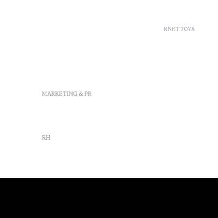
Av. Dr. João Bosco Mota
Bons d'ach
Amaral, 4 9500-771 Ponta
Delgada, São Miguel,
RNET 7078
Portugal
info-
pontadelgada@octanthotels.com
Recruteme
reservations-
Livre de r
pontadelgada@octanthotels.com
Centre d'a
Canal de d
MARKETING & PR
marketing@octanthotels.com
RH
rh@octanthotels.com