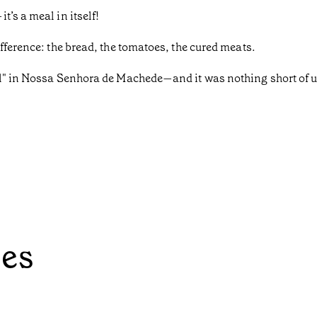
’s a meal in itself!
fference: the bread, the tomatoes, the cured meats.
el" in Nossa Senhora de Machede—and it was nothing short of u
ées