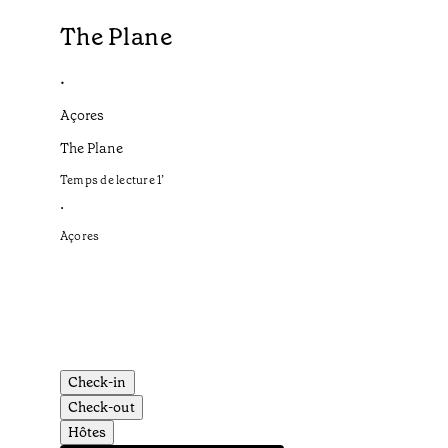
The Plane
•
Açores
The Plane
Temps de lecture
1
’
•
Açores
Check-in
Check-out
Hôtes