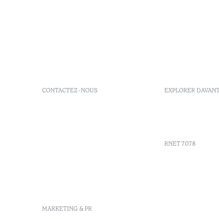
CONTACTEZ-NOUS
EXPLORER DAVAN
+351 296 249 900
GDS
Av. Dr. João Bosco Mota
Bons d'ach
Amaral, 4 9500-771 Ponta
Delgada, São Miguel,
RNET 7078
Portugal
info-
pontadelgada@octanthotels.com
Recruteme
reservations-
Livre de r
pontadelgada@octanthotels.com
Centre d'a
Canal de d
MARKETING & PR