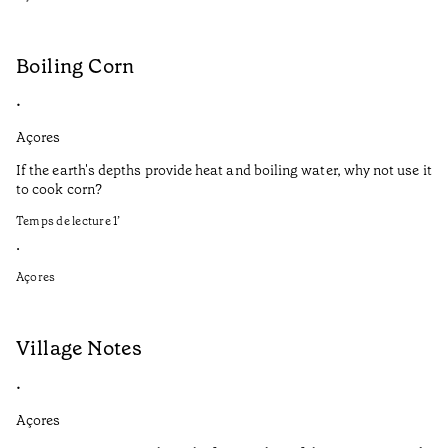
Boiling Corn
•
Açores
If the earth's depths provide heat and boiling water, why not use it
to cook corn?
Temps de lecture
1
’
•
Açores
Village Notes
•
Açores