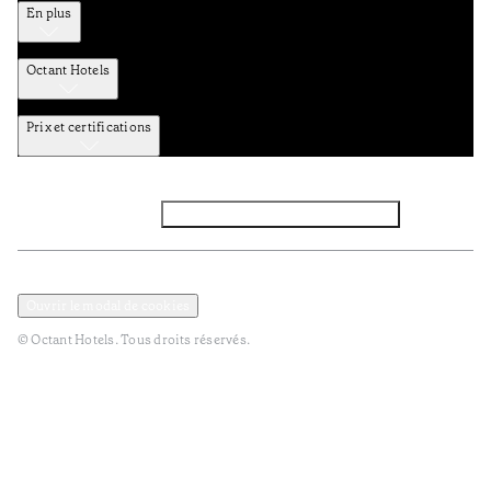
En plus
Octant Hotels
Prix et certifications
Facebook
Instagram
Abbounez-vous NEWSLETTER
Politique de confidentialité et de données
Termes et Conditions
Ouvrir le modal de cookies
© Octant Hotels. Tous droits réservés.