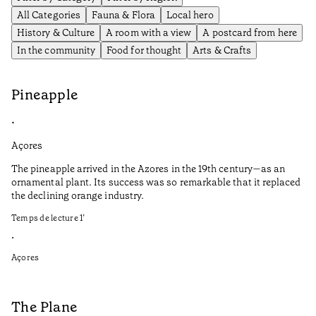
All Categories
Fauna & Flora
Local hero
History & Culture
A room with a view
A postcard from here
In the community
Food for thought
Arts & Crafts
Pineapple
•
Açores
The pineapple arrived in the Azores in the 19th century—as an
ornamental plant. Its success was so remarkable that it replaced
the declining orange industry.
Temps de lecture
1
’
•
Açores
The Plane