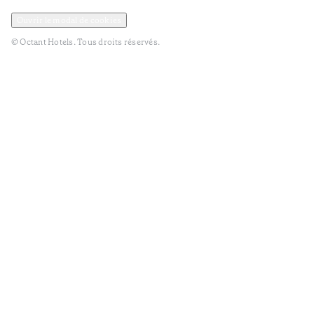
Politique de confidentialité et de données
Termes et Conditions
Ouvrir le modal de cookies
© Octant Hotels. Tous droits réservés.