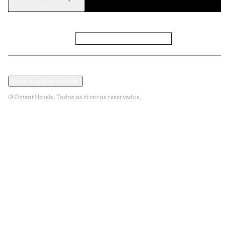
Facebook
Instagram
Subscrever NEWSLETTER
Política de Privacidade e Dados Pessoais
Termos e Condições
Abrir modal de cookies
© Octant Hotels. Todos os direitos reservados.