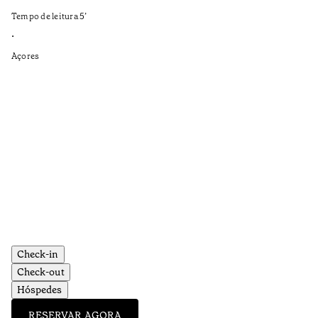
Te
Tempo de leitura
5
’
•
•
Aç
Açores
Check-in
Check-out
Hóspedes
RESERVAR AGORA