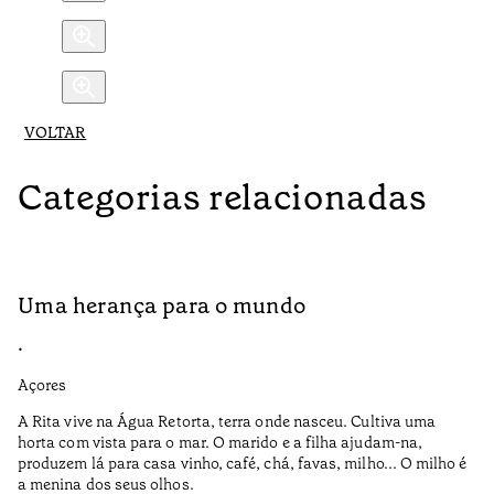
VOLTAR
Categorias relacionadas
Uma herança para o mundo
A
•
•
Açores
Aç
A Rita vive na Água Retorta, terra onde nasceu. Cultiva uma
Os
horta com vista para o mar. O marido e a filha ajudam-na,
pr
produzem lá para casa vinho, café, chá, favas, milho... O milho é
19
a menina dos seus olhos.