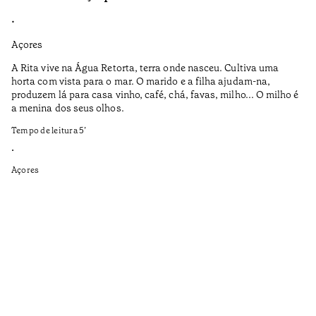
•
•
Açores
Aç
A Rita vive na Água Retorta, terra onde nasceu. Cultiva uma
Os
horta com vista para o mar. O marido e a filha ajudam-na,
pr
produzem lá para casa vinho, café, chá, favas, milho... O milho é
19
a menina dos seus olhos.
Te
Tempo de leitura
5
’
•
•
Aç
Açores