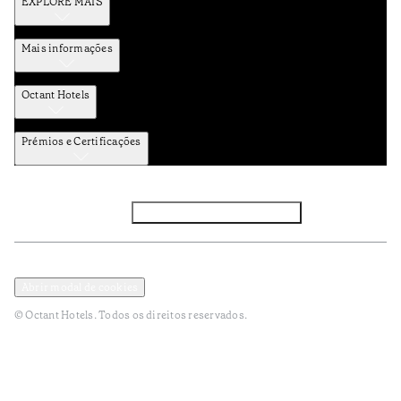
EXPLORE MAIS
Mais informações
Octant Hotels
Prémios e Certificações
Facebook
Instagram
Subscrever NEWSLETTER
Política de Privacidade e Dados Pessoais
Termos e Condições
Abrir modal de cookies
© Octant Hotels. Todos os direitos reservados.