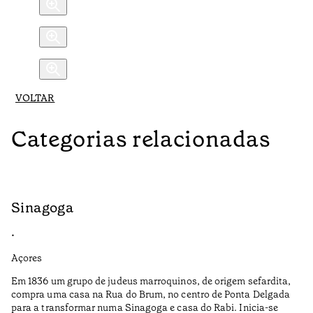
VOLTAR
Categorias relacionadas
Sinagoga
R
•
•
Açores
Al
Em 1836 um grupo de judeus marroquinos, de origem sefardita,
Fe
compra uma casa na Rua do Brum, no centro de Ponta Delgada
um
para a transformar numa Sinagoga e casa do Rabi. Inicia-se
ci