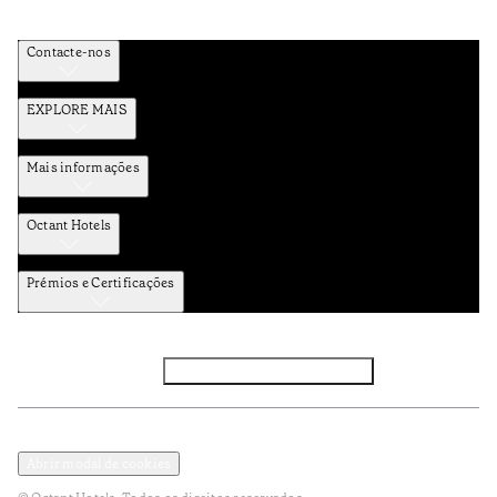
Contacte-nos
EXPLORE MAIS
Mais informações
Octant Hotels
Prémios e Certificações
Facebook
Instagram
Subscrever NEWSLETTER
Política de Privacidade e Dados Pessoais
Termos e Condições
Abrir modal de cookies