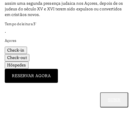
assim uma segunda presença judaica nos Açores, depois de os
nu
judeus do século XV e XVI terem sido expulsos ou convertidos
Te
em cristãos novos.
•
Tempo de leitura
3
’
Al
•
Açores
Check-in
Check-out
Hóspedes
RESERVAR AGORA
SUBIR