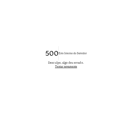
500
Erro Interno do Servidor
Desculpe, algo deu errado.
Tentar novamente