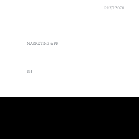
Delgada, São Miguel,
Portugal
RNET 7078
info-
pontadelgada@octanthotels.com
reservations-
Recrutame
pontadelgada@octanthotels.com
Livro de r
Centro de 
MARKETING & PR
Canal de d
marketing@octanthotels.com
RH
rh@octanthotels.com