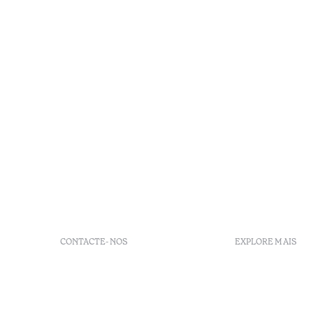
CONTACTE-NOS
EXPLORE MAIS
+351 296 249 900
GDS
Av. Dr. João Bosco Mota
Vouchers
Amaral, 4 9500-771 Ponta
Agenda