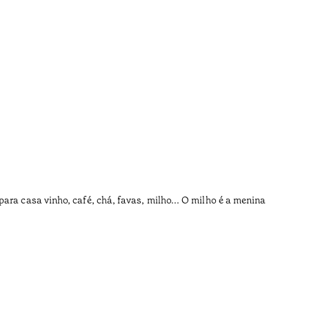
A vid
•
Açores
ara casa vinho, café, chá, favas, milho... O milho é a menina
Os pais n
Tempo de l
•
Açores