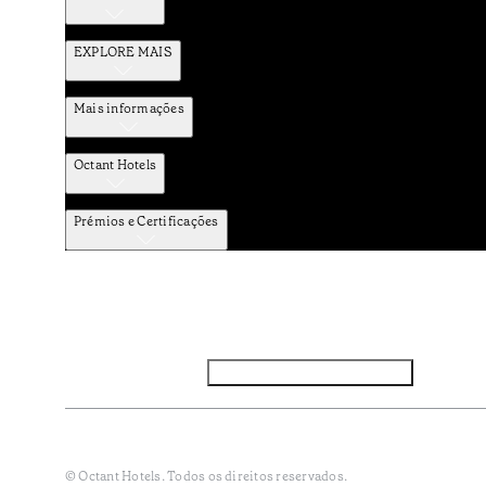
EXPLORE MAIS
Mais informações
Octant Hotels
Prémios e Certificações
Facebook
Instagram
Subscrever NEWSLETTER
Política de Privacidade e Dados Pessoais
Termos e Condiçõe
© Octant Hotels. Todos os direitos reservados.