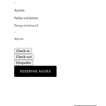
•
Açores
Pedra vulcânica
Tempo de leitura
1
’
•
Açores
Check-in
Check-out
Hóspedes
RESERVAR AGORA