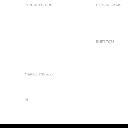
CONTACTE-NOS
EXPLORE MAIS
+351 296 249 900
GDS
Av. Dr. João Bosco Mota
Vouchers
Amaral, 4 9500-771 Ponta
Agenda
Delgada, São Miguel,
Portugal
RNET 7078
info-
pontadelgada@octanthotels.com
reservations-
Recrutame
pontadelgada@octanthotels.com
Livro de r
Centro de 
MARKETING & PR
Canal de d
marketing@octanthotels.com
RH
rh@octanthotels.com