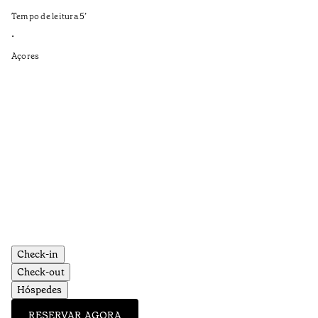
Te
Tempo de leitura
5
’
•
•
Aç
Açores
Check-in
Check-out
Hóspedes
RESERVAR AGORA