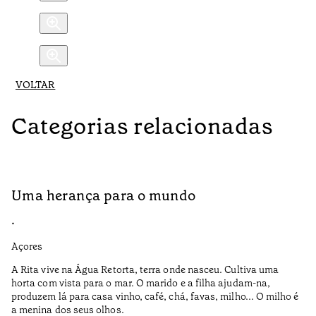
VOLTAR
Categorias relacionadas
Uma herança para o mundo
A
•
•
Açores
Aç
A Rita vive na Água Retorta, terra onde nasceu. Cultiva uma
Os
horta com vista para o mar. O marido e a filha ajudam-na,
pr
produzem lá para casa vinho, café, chá, favas, milho... O milho é
19
a menina dos seus olhos.