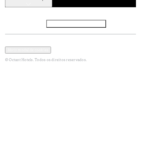
Facebook
Instagram
Subscrever NEWSLETTER
Política de Privacidade e Dados Pessoais
Termos e Condições
Abrir modal de cookies
© Octant Hotels. Todos os direitos reservados.