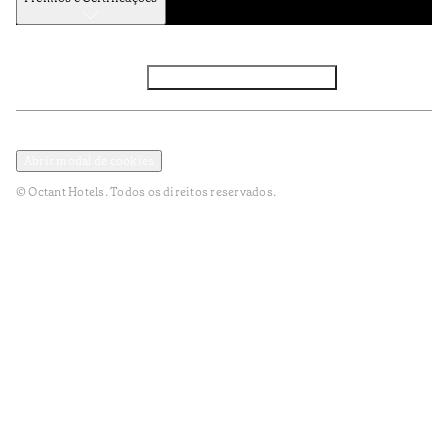
Facebook
Instagram
Subscrever NEWSLETTER
Política de Privacidade e Dados Pessoais
Termos e Condições
Abrir modal de cookies
© Octant Hotels. Todos os direitos reservados.