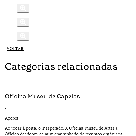
VOLTAR
Categorias relacionadas
Oficina Museu de Capelas
C
•
•
Açores
Aç
Ao tocar à porta, o inesperado. A Oficina-Museu de Artes e
A 
Ofícios desdobra-se num emaranhado de recantos orgânicos
Pa