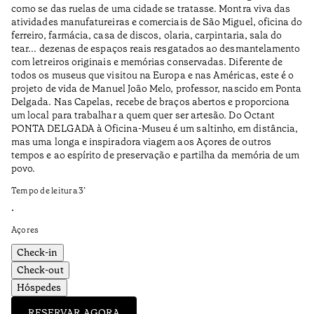
como se das ruelas de uma cidade se tratasse. Montra viva das
pe
atividades manufatureiras e comerciais de São Miguel, oficina do
ac
ferreiro, farmácia, casa de discos, olaria, carpintaria, sala do
to
tear... dezenas de espaços reais resgatados ao desmantelamento
pe
com letreiros originais e memórias conservadas. Diferente de
todos os museus que visitou na Europa e nas Américas, este é o
Na
projeto de vida de Manuel João Melo, professor, nascido em Ponta
co
Delgada. Nas Capelas, recebe de braços abertos e proporciona
ca
um local para trabalhar a quem quer ser artesão. Do Octant
re
PONTA DELGADA à Oficina-Museu é um saltinho, em distância,
Te
mas uma longa e inspiradora viagem aos Açores de outros
tempos e ao espírito de preservação e partilha da memória de um
•
povo.
Aç
Tempo de leitura
3
’
•
Açores
Check-in
Check-out
Hóspedes
RESERVAR AGORA