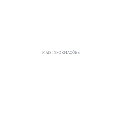
MAIS INFORMAÇÕES
nto
eclamações
Arbitragem
enúncias