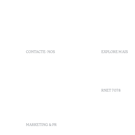
CONTACTE-NOS
EXPLORE MAIS
+351 296 249 900
GDS
Av. Dr. João Bosco Mota
Vouchers
Amaral, 4 9500-771 Ponta
Agenda
Delgada, São Miguel,
Portugal
RNET 7078
info-
pontadelgada@octanthotels.com
reservations-
Recrutame
pontadelgada@octanthotels.com
Livro de r
Centro de 
MARKETING & PR
Canal de d