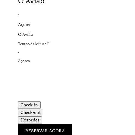
O Avião
•
Açores
O Avião
Tempo de leitura
1
’
•
Açores
Check-in
Check-out
Hóspedes
RESERVAR AGORA