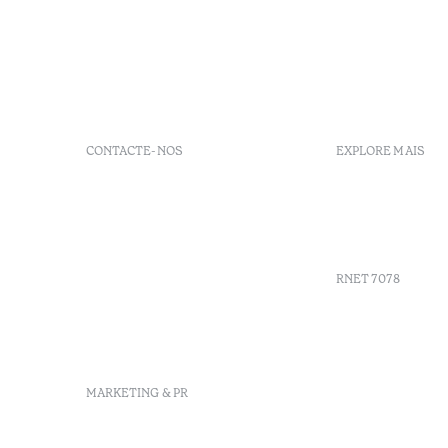
CONTACTE-NOS
EXPLORE MAIS
+351 296 249 900
GDS
Av. Dr. João Bosco Mota
Vouchers
Amaral, 4 9500-771 Ponta
Agenda
Delgada, São Miguel,
Portugal
RNET 7078
info-
pontadelgada@octanthotels.com
reservations-
Recrutame
pontadelgada@octanthotels.com
Livro de r
Centro de 
MARKETING & PR
Canal de d
marketing@octanthotels.com