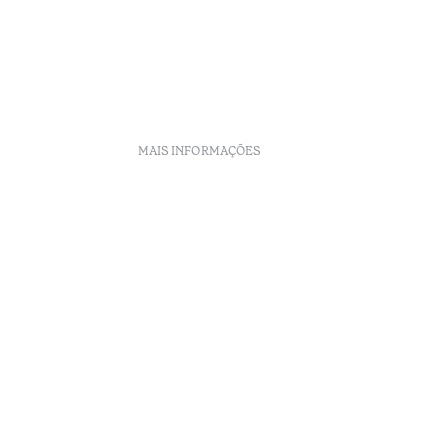
MAIS INFORMAÇÕES
nto
eclamações
Arbitragem
enúncias