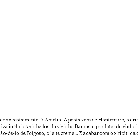
r ao restaurante D. Amélia. A posta vem de Montemuro, o arro
Paiva inclui os vinhedos do vizinho Barbosa, produtor do vinho 
 pão-de-ló de Folgoso, o leite creme… E acabar com o xiripiti da 