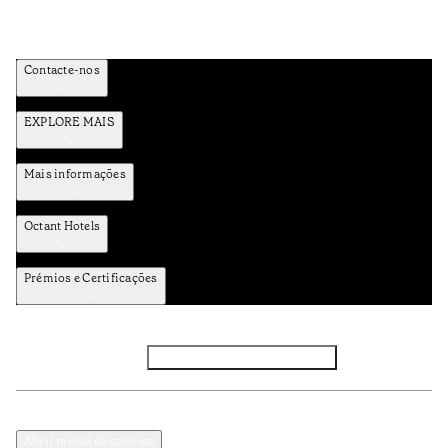
Contacte-nos
EXPLORE MAIS
Mais informações
Octant Hotels
Prémios e Certificações
Facebook
Instagram
Subscrever NEWSLETTER
Política de Privacidade e Dados Pessoais
Termos e Condições
Abrir modal de cookies