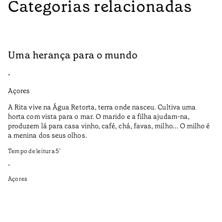
Categorias relacionadas
Uma herança para o mundo
A
•
•
Açores
Aç
A Rita vive na Água Retorta, terra onde nasceu. Cultiva uma
Os
horta com vista para o mar. O marido e a filha ajudam-na,
pr
produzem lá para casa vinho, café, chá, favas, milho... O milho é
19
a menina dos seus olhos.
Te
Tempo de leitura
5
’
•
•
Aç
Açores