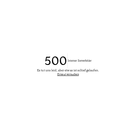
500
Interner Serverfehler
Es tut uns leid, aber etwas ist schief gelaufen.
Erneut versuchen