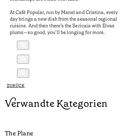
At Café Popular, run by Manel and Cristina, every
day brings a new dish from the seasonal regional
cuisine. And then there’s the Sericaia with Elvas
plums—so good, you’ll be longing for more.
ZURÜCK
Verwandte Kategorien
The Plane
B