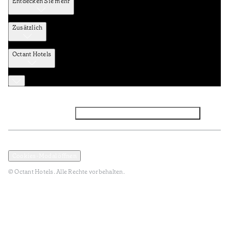
Entdecken Sie mehr
Zusätzlich
Octant Hotels
Facebook
Instagram
Abonnieren Sie den NEWSLETTER
Datenschutz und Datenpolitik
Geschäftsbedingungen
Cookies-Modal öffnen
© Octant Hotels. Alle Rechte vorbehalten.