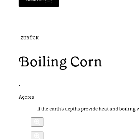
ZURÜCK
Boiling Corn
•
Açores
If the earth's depths provide heat and boiling 