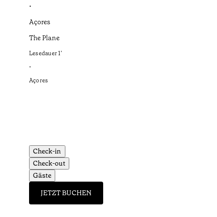
•
Açores
The Plane
Lesedauer
1
’
•
Açores
Check-in
Check-out
Gäste
JETZT BUCHEN