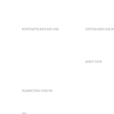
KONTAKTIEREN SIE UNS
ENTDECKEN SIE 
+351 296 249 900
GDS
Av. Dr. João Bosco Mota
Gutschein
Amaral, 4 9500-771 Ponta
Agenda
Delgada, São Miguel,
Portugal
RNET 7078
info-
pontadelgada@octanthotels.com
reservations-
Werbung
pontadelgada@octanthotels.com
Beschwerd
Schlichtu
MARKETING UND PR
Canal de d
marketing@octanthotels.com
RH