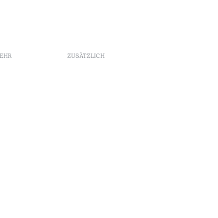
MEHR
ZUSÄTZLICH
e
ebuch
ngszentrum
enúncias