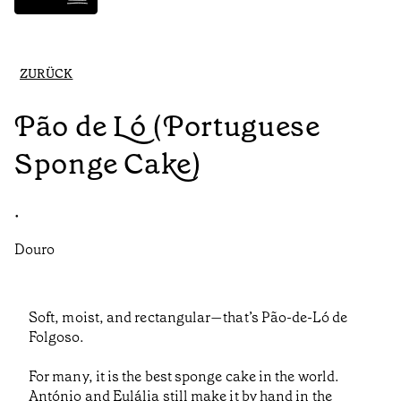
ZURÜCK
Pão de Ló (Portuguese
Sponge Cake)
•
Douro
Soft, moist, and rectangular—that’s Pão-de-Ló de
Folgoso.
For many, it is the best sponge cake in the world.
António and Eulália still make it by hand in the