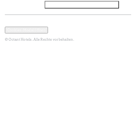
Facebook
Instagram
Abonnieren Sie den NEWSLETTER
Datenschutz und Datenpolitik
Geschäftsbedingungen
Cookies-Modal öffnen
© Octant Hotels. Alle Rechte vorbehalten.