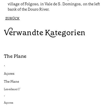
village of Folgoso, in Vale de S. Domingos, on the left
bank of the Douro River.
ZURÜCK
Verwandte Kategorien
The Plane
B
•
•
Açores
Aç
The Plane
If
to
Lesedauer
1
’
Le
•
•
Açores
Aç