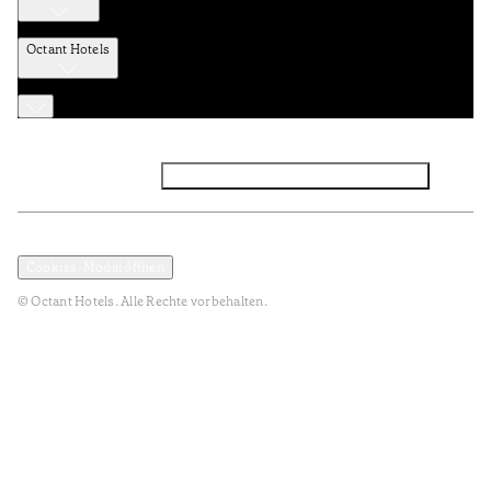
Octant Hotels
Facebook
Instagram
Abonnieren Sie den NEWSLETTER
Datenschutz und Datenpolitik
Geschäftsbedingungen
Cookies-Modal öffnen
© Octant Hotels. Alle Rechte vorbehalten.